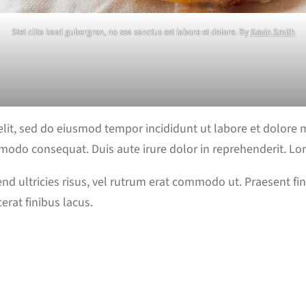
Stet clita kasd gubergren, no sea sanctus est labore et dolore. By
Kevin Smith
 elit, sed do eiusmod tempor incididunt ut labore et dolore
mmodo consequat. Duis aute irure dolor in reprehenderit. Lor
fend ultricies risus, vel rutrum erat commodo ut. Praesent 
erat finibus lacus.