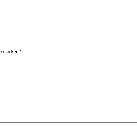
re marked
*