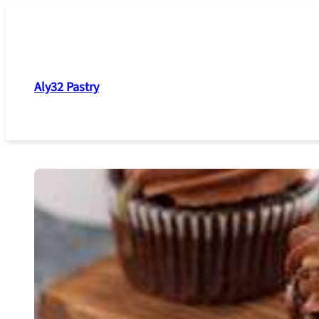
Skip
to
content
Aly32 Pastry