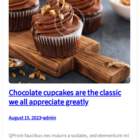
Chocolate cupcakes are the classic
we all appreciate greatly
August 15, 2023
•
admin
QProin faucibus nec mauris a sodales, sed elementum mi