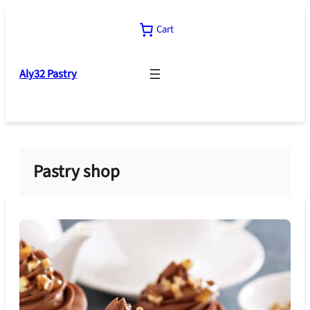
Skip
to
Cart
content
Aly32 Pastry
Pastry shop