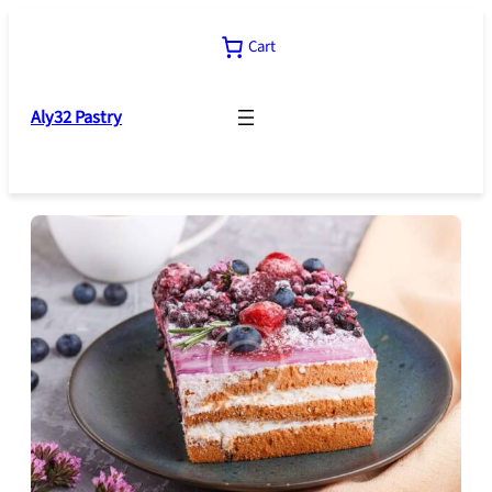
Skip
to
Cart
content
Aly32 Pastry