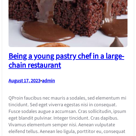
Being a young pastry chef in a large-
chain restaurant
August 17, 2023
•
admin
QProin faucibus nec mauris a sodales, sed elementum mi
tincidunt. Sed eget viverra egestas nisi in consequat.
Fusce sodales augue a accumsan. Cras sollicitudin, ipsum
eget blandit pulvinar. Integer tincidunt. Cras dapibus.
Vivamus elementum semper nisi. Aenean vulputate
eleifend tellus. Aenean leo ligula, porttitor eu, consequat