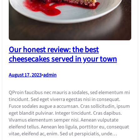
Our honest review: the best
cheesecakes served in your town
August 17, 2023
•
admin
QProin faucibus nec mauris a sodales, sed elementum mi
tincidunt. Sed eget viverra egestas nisi in consequat.
Fusce sodales augue a accumsan. Cras sollicitudin, ipsum
eget blandit pulvinar. Integer tincidunt. Cras dapibus.
Vivamus elementum semper nisi. Aenean vulputate
eleifend tellus. Aenean leo ligula, porttitor eu, consequat
vitae, eleifend ac, enim. Sed ut perspiciatis, unde…